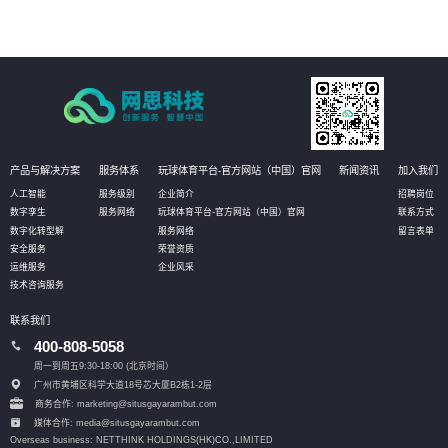
产品与解决方案
服务体系
玩球体育平台-官方网站（中国）官网
新闻资讯
加入我们
人工智能
服务级别
企业简介
招聘岗位
数字孪生
服务网络
玩球体育平台-官方网站（中国）官网
联系方式
数字化转型解
服务网络
留言表单
安全服务
荣誉资质
运维服务
企业风采
技术咨询服务
联系我们
400-808-5058
周一到周五9:30-18:00 (北京时间）
广州市黄埔区科学大道18号芯大厦B2栋1-2层
商务合作: marketing@situsgayarambut.com
媒体合作: media@situsgayarambut.com
Overseas business: NETTHINK HOLDINGS(HK)CO.,LIMITED