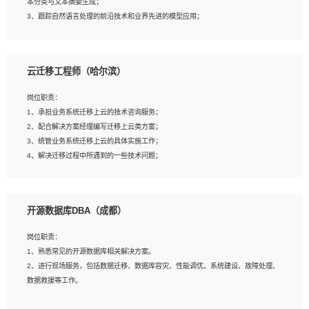
本分类与文本摘要生成；
5、沟通表达能力强，具备团队协作能力。
3、跟踪自然语言处理的前沿技术和业界先进的模型应用；
4、负责问答系统的搭建和知识图谱的建立；
云迁移工程师（哈尔滨）
岗位要求：
1、1年及以上自然语言处理方向研究或工作经验，统招本科及以上学历；
岗位职责：
2、熟悉tensorflow，keras，pytorch等常规深度学习框架，快速根据客户需求实现
1、承担业务系统迁移上云的技术咨询服务；
有效的模型；
2、配合解决方案经理编写迁移上云类方案；
3、熟悉掌握至少一种编程语言，如：Python，Java；
3、统管业务系统迁移上云的具体实施工作；
4、 熟悉NLP相关算法与实现；
4、解决迁移过程中所遇到的一些技术问题；
5、至少有一次及以上问答系统的项目实践，熟悉问答系统全流程开发者优先；
6、有较强的问题分析和处理能力，良好的团队合作意识；
7、 参与过相关竞赛或科研项目者优先。
岗位要求：
开源数据库DBA（成都）
1、专科及以上学历，三年以上工作经验，计算机等相关专业；
2、具备常见业务系统资源评估、部署优化和故障排查的能力；
岗位职责：
3、熟悉常见操作系统、存储、网络、 IO 等相关原理；
1、熟悉常见的开源数据库相关解决方案。
4、具有迁移工具实操经验，具备P2V、V2V迁移能力；
2、进行现场服务，包括数据迁移、数据库容灾、性能调优、系统建设、故障处理、
5、熟练华为、VMware虚拟化、云计算及云存储技术；
数据救援等工作。
6、熟悉主流数据库、应用服务器、中间件部署架构和运维方法；
7、具备资源池迁移、应用及数据迁移、异构数据迁移相关经验；