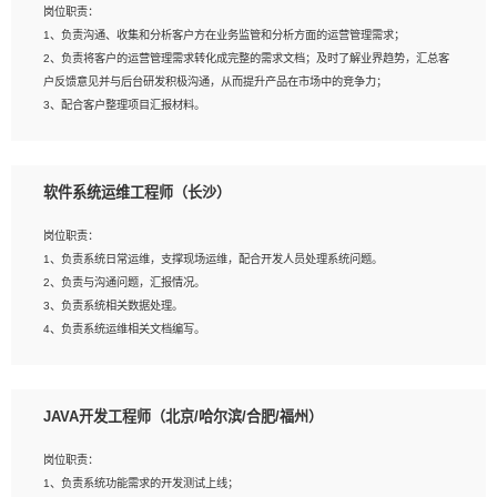
岗位职责：
建深度学习系统环境；
1、负责沟通、收集和分析客户方在业务监管和分析方面的运营管理需求；
4、熟悉OPENCV、HALCON等常用图像处理软件，熟练进行图像处理；
2、负责将客户的运营管理需求转化成完整的需求文档；及时了解业界趋势，汇总客
5、熟悉主流的分类算法、聚类算法和关联分析算法原理，能熟练使用神经网络算法
户反馈意见并与后台研发积极沟通，从而提升产品在市场中的竞争力；
的进行业务建模；
3、配合客户整理项目汇报材料。
6、对OCR领域有深入的研究，熟悉模型调参，压缩和整型化方法；
7、熟悉mysql、oracle、MongoDB、redis等其中一种数据库使用。
岗位要求：
软件系统运维工程师（长沙）
1、3年以上运营或解决方案的工作经验。
2、具备良好的逻辑能力、沟通能力和文字处理能力，能够从海量数据中发现关键特
岗位职责：
征，可独立提出完整的优化方案,并推动方案执行达成结果；熟练使用PPT、
1、负责系统日常运维，支撑现场运维，配合开发人员处理系统问题。
WORD、EXCEL等办公软件；
2、负责与沟通问题，汇报情况。
3、深入理解公司各项AI产品和技术信息；具有较强的文档编写能力，能独立撰写
3、负责系统相关数据处理。
PPT、方案建议书等，面试时需携带个人制作的专业PPT文件进行展示。
4、负责系统运维相关文档编写。
5、负责现场对接客户，沟通事项。
JAVA开发工程师（北京/哈尔滨/合肥/福州）
岗位要求：
1、计算机相关专业本科以上学历，1年以上软件系统运维经验。
岗位职责：
2、精通linux命令。
1、负责系统功能需求的开发测试上线；
3、熟悉oracle、mysql 数据库。