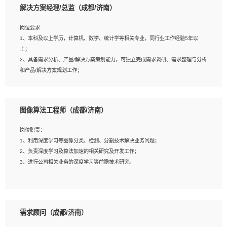
解决方案经理/总监（成都/济南）
岗位要求
岗位要求：
1、本科及以上学历，计算机、数学、统计学等相关专业，同行业工作经验5年以
1、全日制统招本科及以上学历，计算机相关专业毕业，5年以上开发工作经验；
上；
2、具有扎实的java编程功底和良好的编码习惯，有分布式、多线程及高并发系统开
2、具备需求分析、产品/解决方案策划能力，可独立完成需求调研、需求整理与分析
发经验和性能调优经验尤佳；熟悉JVM调优；掌握基础中间件、基础架构方案和云
和产品/解决方案规划工作；
平台、云产品功能特性，熟练使用相关平台的功能和了解其背后实现机制；
3、逻辑缜密，对用户产品/解决方案体验敏感，对数据敏感，有产品/解决方案意
3、精通主流开发框架经验，精通一门主流开发语言；熟悉主流开源框架源码；
识，有主见，以数据为驱动，以结果为导向；
4、具有一定的大中型项目参与经验，有中间件、基础组件和框架的研发经验，具备
4、具有丰富的AI产品/解决方案解决方案经验，能够针对客户的需求，快速响应输出
研发管理流程建设经验；
图像算法工程师（成都/济南）
相关的解决方案，包括视频分析、图像识别、NLP、OCR、机器学习等；
5、熟悉Spring、Mybatis等开源框架和常用apache组件,熟悉Web服务端开发的各
5、具备AI技术背景，掌握TensorFlow、PyTorch、Spark MLlib、SK-Learn等常见
种常用框架和技术Springboot、Shiro、springcloud等；熟悉Linux常用命令和了解
岗位职责：
AI算法框架，对人脸识别、目标检测、图像识别、OCR、NLP等AI算法有深刻理
常用脚本语言，较丰富的线上系统运维经验，复杂问题排查思路清晰。
1、利用深度学习等图像分类、检测、分割技术解决业务问题；
解。具有AI平台级产品/解决方案从业经验者优先。具有大数据技术背景者优先；
2、负责深度学习及算法加速的相关研究及开发工作；
6、具备良好的客户意识与沟通能力，善于学习思考、创新与团队协作，认真负责、
3、进行公司相关业务的深度学习等前瞻技术研究。
执行力与抗压力强。
岗位要求：
1、统招本科以上学历，图形图像、计算机或数学相关专业；
需求顾问（成都/济南）
2、2年以上图像处理开发经验，熟悉python和spark开发；
3、熟练使用TensorFlow、Theano、Keras 及 Caffe 任意一种主流深度学习框架搭