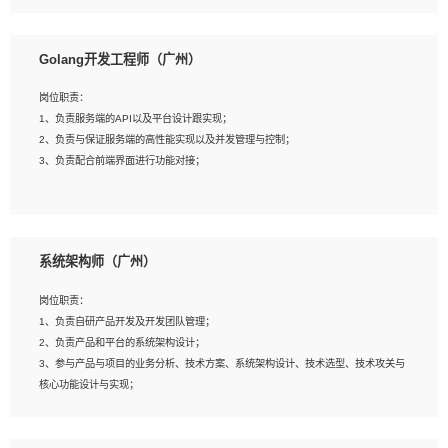
8、具有HCIE/H3CIE/VMware/阿里云等云计算方向认证者优先；
岗位要求：
1、本科以上相关专业毕业，拥有三年以上相关数据工作经验经验。
Golang开发工程师（广州）
2、熟悉PostgreSQL、redis、MongoDB、ElasticSearch等开源数据库运维管理，
拥有开发经验优先。
岗位职责：
3、熟悉Oracle、MySQL、SQLServer中一种或多种优先。
1、负责服务端的API以及平台设计跟实现；
4、熟悉Hadoop、HBASE、Spark等大数据平台优先。
2、负责与保证服务端的高性能实现以及并发管理与控制；
5、熟悉linux或任意一种unix操作系统，如有较强操作系统侧工作经验者优先。
3、负责配合前端界面进行功能对接；
6、具备丰富的项目实施经验，较强的自我学习能力。
7、责任心强，为人友好，沟通能力强，具有良好的团队意识。
岗位要求：
1、本科及以上学历，计算机相关专业；
系统架构师（广州）
2、1年以上Golang开发工作经验，能独立完成相应项目开发；
3、基础扎实、熟悉数据结构与算法，熟悉多线程、多进程、IO复用等并发编程思维
岗位职责：
与实现，熟悉常用开源框架及设计模式；
1、负责自研产品开发及开发团队管理；
4、熟悉Golang、连接池、消息队列等组件使用、熟悉后端开发、测试、调试流程
2、负责产品和平台的系统架构设计；
跟工具使用；
3、参与产品与项目的业务分析、技术方案、系统架构设计、技术选型、技术攻关与
5、对技术有激情，喜欢钻研，能快速接受和掌握新技术，学习能力和工作责任心
核心功能设计与实现；
强，良好的沟通表达能力和团队协作能力。
4、根据业务及技术发展，做前瞻性的技术分析、研究及应用；
5、根据业务架构设计与业务需求，上接业务设计下接系统设计，编写系统概要设
计，指导技术骨干进行系统详细设计。