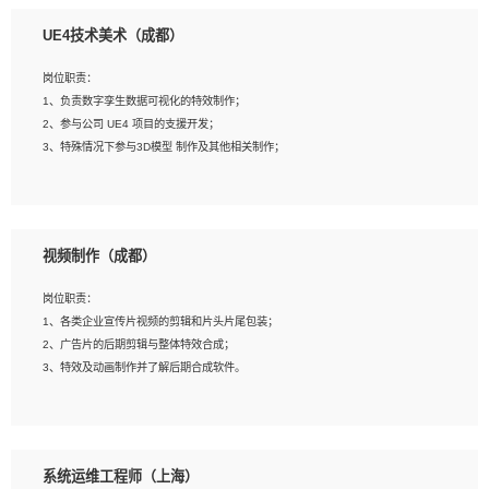
1、全日制本科相关专业，具有相关开发经验?年以上；
UE4技术美术（成都）
2、熟练掌握 Unity3D 程序开发，精通 C# 语言开发；
3、具有大量插件的使用调试经历，开发测试过 UWP 端程序者优先；
岗位职责：
4、有良好的沟通能力和团队合作意识；
1、负责数字孪生数据可视化的特效制作；
5、开发过 HoloLens 程序者优先。
2、参与公司 UE4 项目的支援开发；
3、特殊情况下参与3D模型 制作及其他相关制作；
岗位要求：
1、全日制本科以上学历，美术、动画相关专业毕业，具有相关效果制作经验2年以
视频制作（成都）
上；
2、熟练掌握 Particle 或 Niagara 制作特效模块；
岗位职责：
3、想象力丰富, 有一定的艺术审美深度；
1、各类企业宣传片视频的剪辑和片头片尾包装；
4、有良好的场景特效搭建功底；
2、广告片的后期剪辑与整体特效合成；
5、熟悉 3Ds Max 或者 Maya；
3、特效及动画制作并了解后期合成软件。
6、有良好的沟通能力和团队合作意识；
7、参与过建筑结构表现相关项目者优先
岗位要求：
1、热爱影视，责任心强，有强烈的兴趣和后期制作的主观能动性；
系统运维工程师（上海）
2、熟练使用After Effect、Photo Shop、熟练掌握视频剪辑和特效包装软件；