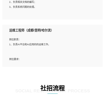
2、负责相关文档的编写；
4、善于沟通，具有良好的团队合作精神和协作能力。
3、负责系统问题的处理。
5、必须有实际的生产环境系统维护经验。
6、有中国移动安全态势系统相关项目经验优先考虑。
岗位要求：
1、精通java编程，熟悉vue和jsp编程；
运维工程师（成都/昆明/哈尔滨）
2、熟悉linux命令；
3、熟练使用springmvc、springcloud、webservice等框架进行开发；
岗位职责：
4、熟练使用oracle、mysql进行开发；
1、负责AI平台和AI应用的的运维工作。
5、熟悉流程开发如使用activiti；
6、计算机相关专业本科以上学历，3年以上开发工作经验。
岗位要求：
1、计算机相关专业，大专以上学历，2年以上开发运维工作经验；
2、必须具备的能力：有丰富的运维开发和K8S运维经验；熟悉K8S、Git、docker
等相关工具使用；熟练掌握Linux环境下的Shell语言 ；工作责任感强、具有良好的
沟通能力、服务意识；
3、掌握Linux环境下的Python编程语言；
社招流程
4、掌握DevOps思想、方法和流程。Jenkins工具使用；
SOCIAL RECRUITMENT PROCESS
5、掌握常见中间件配置与优化，如mysql、nginx等；
6、掌握服务器的维护，熟悉linux系统的常用操作；
7、掌握和第三方系统API接口的维护操作，和安全漏洞扫描的修复工作。