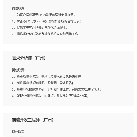
3、能对影片后期进行整体调色控制，具备一定审美感；
岗位职责：
4、在剪辑上会思考，有一定编导思维；
1、为客户提供基于Linux系统的运维支撑服务；
5、踏实， 勤奋，愿意在工作中不断学习，提高自我；
2、解答客户针对Linux及开源软件系统的咨询需求；
6、能与同事友好相处。
3、提供基于客户场景的自动化运维脚本；
4、操作系统健康巡检及操作系统安全加固等工作
岗位要求：
需求分析师（广州）
1、全日制本科计算机相关专业毕业，3年以上相关工作经验；
2、精通linux操作系统的运行维护，具有故障处理的能力
岗位职责：
3、熟练使用脚本语言，shell/python任一种，熟练使用Ansible
1、负责收集业务部门需求以及需求紧要优先级排序；
4、熟悉linux常见服务、中间件的基本原理、部署以及故障处理，如：Mysql、
2、制作需求相关流程图、原型图、需求报告；
Apache、Nginx、Zabbix、Kafka等
3、负责业务的需求调研、分析和管理工作，对需求文档进行管理；
5、熟悉主流虚拟化技术，如：VMware、KVM
4、发现业务操作流程中的痛点，并提出对应的解决方案；
6、具备网络方面的基础知识，熟悉常见的网络协议，如TCP/IP，转发原理，路由优
5、完成其他上级领导交予的任务和工作。
先级等
7、了解容器技术，熟悉docker或podman
8、有良好的文档编写能力和沟通能力，有RHCE证书优先
前端开发工程师（广州）
岗位要求：
1、本科以上学历，一年以上需求分析相关经验者优先；
岗位职责：
2、熟悉产品及需求规划工具，如:Axure、Xmind、MS Project等；