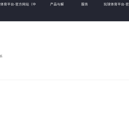
体育平台-官方网站（中
产品与解
服务
玩球体育平台-
）官网
决方案
体系
国）官网
系