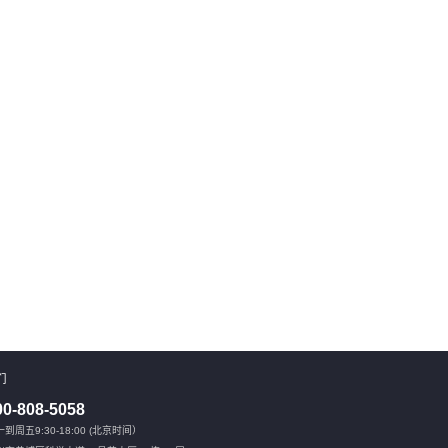
们
00-808-5058
到周五9:30-18:00 (北京时间）