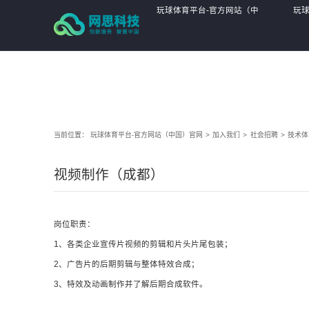
玩球体育平台-官方网站（中国）官网
玩球体育平台-官方网站（中
玩球
国）官网
国
当前位置：
玩球体育平台-官方网站（中国）官网
>
加入我们
>
社会招聘
>
技术体
视频制作（成都）
岗位职责：
1、各类企业宣传片视频的剪辑和片头片尾包装；
2、广告片的后期剪辑与整体特效合成；
3、特效及动画制作并了解后期合成软件。