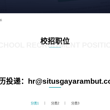
系
校招职位
CHOOL RECRUITMENT POSITI
历投递：hr@situsgayarambut.c
分类1
分类2
分类3