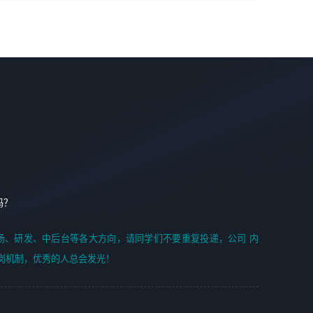
学能力;
案编写、项目申报方案编写；
6. 了解前端设计及后端开发, 可快速和同事对接工作;
2、人才队伍建设：完善SPL人才沉淀，积聚力量，为公司
7. 了解或熟悉 WebGL 及相关框架优先。
各省项目打单提供全面支撑。
任职要求：
1. 熟悉 Javascript, CSS, HTML, Vue, Git;
2. 熟悉 前端常用框架, 能独立完成设计给予的 UI 效果;
3. 有良好的代码习惯, 低级错误出现频率低;
4. 具备优秀的沟通和协调能力，能承受比较大的工作压力;
5. 自我驱动力强, 能自主学习新知识新技术, 并具有较强的自
学能力;
6. 了解前端设计及后端开发, 可快速和同事对接工作;
吗？
7. 了解或熟悉 WebGL 及相关框架优先。
（岗位人员专职于行业应用解决方案、项目申报方案、投标
场、研发、中后台等各大方向，请同学们不要重复投递，公司 内
方案的策划编写）
岗机制，优秀的人总会发光！