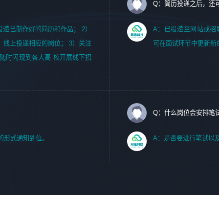
Q：简历投递之后，还
m，投递已制作好的简历和作品； 2）
A：已投递至网站或招
，线上投递相应的岗位； 3）关注
可在面试环节中更新新
随时闪现到各大高 校开展线下招
Q：什么岗位会安排笔
的形式通知到位。
A：是否要进行笔试以