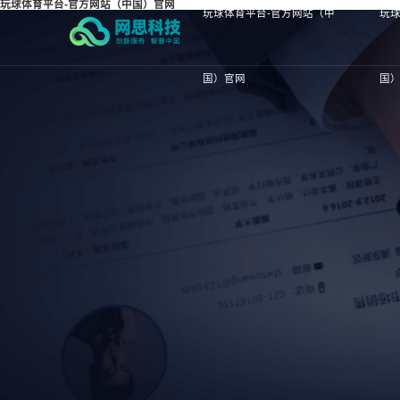
玩球体育平台-官方网站（中国）官网
玩球体育平台-官方网站（中
玩球
国）官网
国