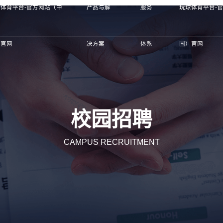
体育平台-官方网站（中
产品与解
服务
玩球体育平台-
）官网
决方案
体系
国）官网
校园招聘
CAMPUS RECRUITMENT