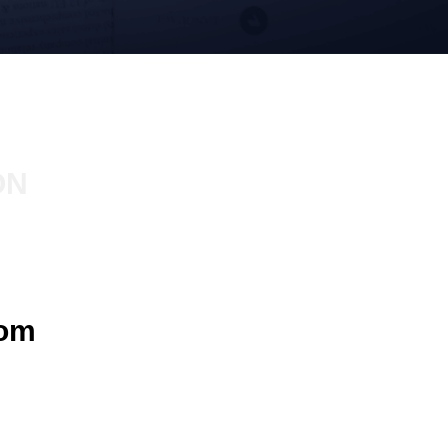
ON
om