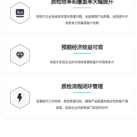
质检效率和覆盖率大幅提升
有助于企业快速发现潜在质量问题，全面保障产品质量，进而提升市
场竞争力并赢得客户信赖
预期经济效益可观
有助于实现企业的可持续发展和提升市场竞争力
质检流程闭环管理
显著提升工作效率、降低质量风险，确保产品质量的稳定性和客户满
意度，促进企业内部各部门的协同合作