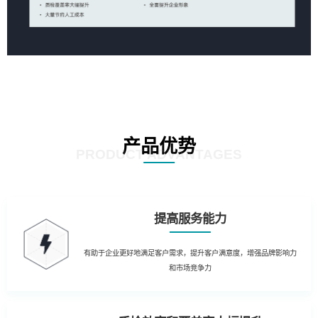
产品优势
PRODUCT ADVANTAGES
提高服务能力
有助于企业更好地满足客户需求，提升客户满意度，增强品牌影响力
和市场竞争力