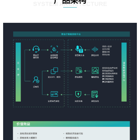
产品架构
SYSTEM ARCHITECTURE