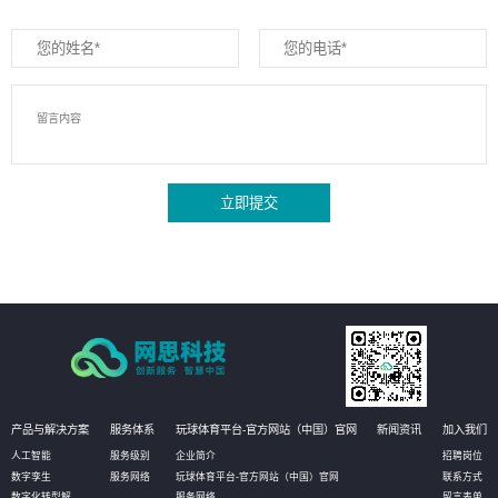
立即提交
产品与解决方案
服务体系
玩球体育平台-官方网站（中国）官网
新闻资讯
加入我们
人工智能
服务级别
企业简介
招聘岗位
数字孪生
服务网络
玩球体育平台-官方网站（中国）官网
联系方式
数字化转型解
服务网络
留言表单