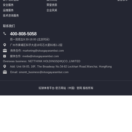
安全服务
荣誉资质
运维服务
企业风采
技术咨询服务
联系我们
400-808-5058
周一到周五9:30-18:00 (北京时间）
广州市黄埔区科学大道18号芯大厦B2栋1-2层
商务合作: marketing@situsgayarambut.com
媒体合作: media@situsgayarambut.com
Overseas business: NETTHINK HOLDINGS(HK)CO.,LIMITED
Add: Unit 04-05, 16F, The Broadway No.54-62 Lockhart Road,
Wanchai, HongKong
Email: sinontt_business@situsgayarambut.com
玩球体育平台-官方网站（中国）官网 版权所有