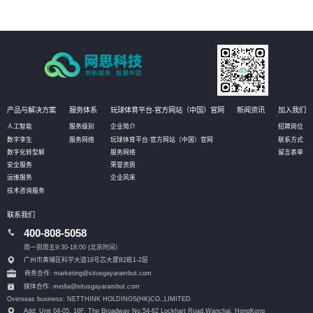
产品与解决方案
服务体系
玩球体育平台-官方网站（中国）官网
新闻资讯
加入我们
人工智能
服务级别
企业简介
招聘岗位
数字孪生
服务网络
玩球体育平台-官方网站（中国）官网
联系方式
数字化转型解
服务网络
留言表单
安全服务
荣誉资质
运维服务
企业风采
技术咨询服务
联系我们
400-808-5058
周一到周五9:30-18:00 (北京时间）
广州市黄埔区科学大道18号芯大厦B2栋1-2层
商务合作: marketing@situsgayarambut.com
媒体合作: media@situsgayarambut.com
Overseas business: NETTHINK HOLDINGS(HK)CO.,LIMITED
Add: Unit 04-05, 16F, The Broadway No.54-62 Lockhart Road,
Wanchai, HongKong