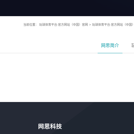
当前位置：
玩球体育平台-官方网站（中国）官网
>
玩球体育平台-官方网站（中国
网思简介
网思科技