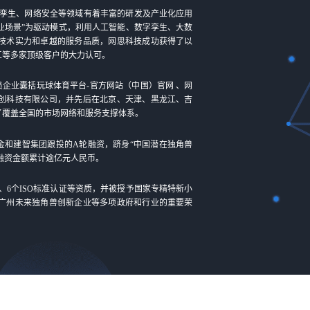
孪生、网络安全等领域有着丰富的研发及产业化应用
业场景”为驱动模式，利用人工智能、数字孪生、大数
技术实力和卓越的服务品质，网思科技成功获得了以
工等多家顶级客户的大力认可。
员企业囊括玩球体育平台-官方网站（中国）官网 、网
创科技有限公司，并先后在北京、天津、黑龙江、吉
了覆盖全国的市场网络和服务支撑体系。
基金和建智集团跟投的A轮融资，跻身“中国潜在独角兽
，融资金额累计逾亿元人民币。
C、6个ISO标准认证等资质，并被授予国家专精特新小
广州未来独角兽创新企业等多项政府和行业的重要荣