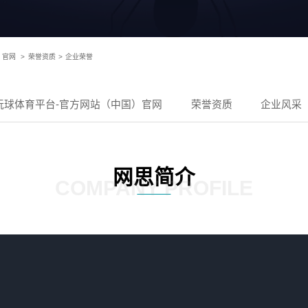
）官网
>
荣誉资质
>
企业荣誉
玩球体育平台-官方网站（中国）官网
荣誉资质
企业风采
网思简介
COMPANY PROFILE