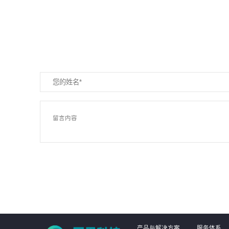
产品与解决方案
服务体系