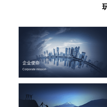
企业使命
Corporate mission