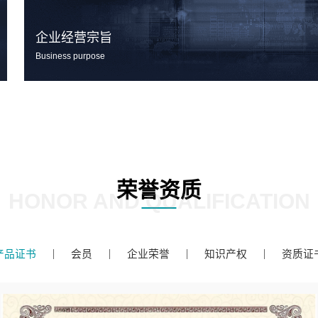
企业经营宗旨
Business purpose
荣誉资质
HONOR AND QUALIFICATION
产品证书
会员
企业荣誉
知识产权
资质证