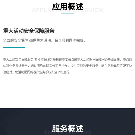
应用概述
APPLICATION OVERVIEW
重大活动安全保障服务
全面的安全保障,确保重大活动、会议顺利圆满完成。
重大活动安全保障服务-简称重保服务是指在重要会议或重大活动期间保障网络基础设施、重点网
站和业务系统安全，通过明确的职责分工与协作，提供专项的安全服务，能在各种异常情况下快
速应对，使活动期间的客户业务系统安全平稳运行。
服务概述
Service Directory