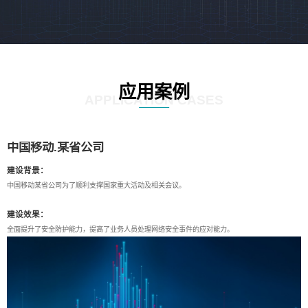
应用案例
APPLICATION CASES
中国移动.某省公司
建设背景：
中国移动某省公司为了顺利支撑国家重大活动及相关会议。
建设效果：
全面提升了安全防护能力，提高了业务人员处理网络安全事件的应对能力。