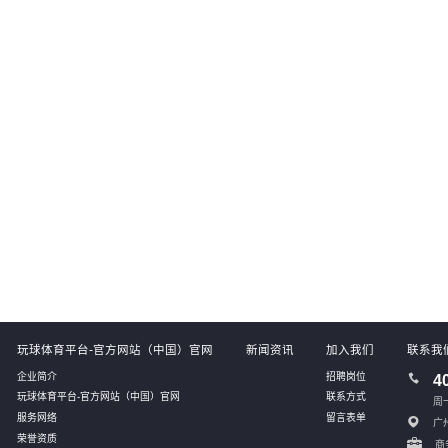
玩球体育平台-官方网站（中国）官网
新闻资讯
加入我们
联系我
企业简介
招聘岗位
4
玩球体育平台-官方网站（中国）官网
联系方式
周一
服务网络
留言表单
广
荣誉资质
商务